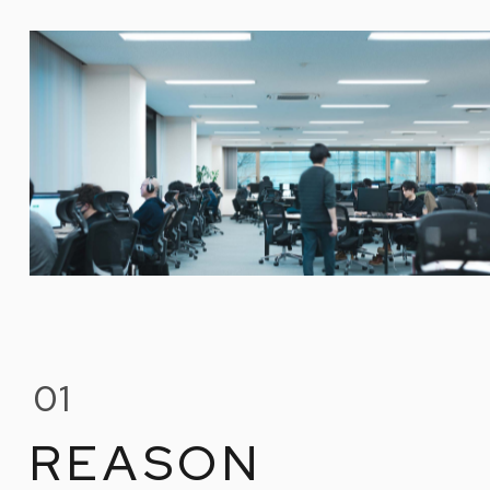
01
REASON